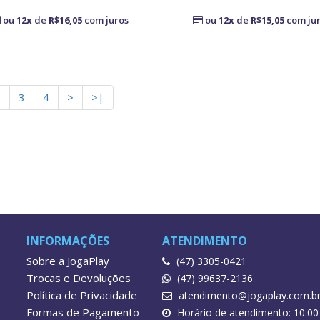
ou
12x
de
R$16,05
com juros
ou
12x
de
R$15,05
com ju
2
3
4
>
>|
INFORMAÇÕES
ATENDIMENTO
Sobre a JogaPlay
(47) 3305-0421
Trocas e Devoluções
(47) 99637-2136
Política de Privacidade
atendimento@jogaplay.com.b
Formas de Pagamento
Horário de atendimento: 10:00