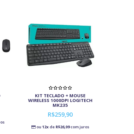
O
KIT TECLADO + MOUSE
O
WIRELESS 1000DPI LOGITECH
MK235
R$259,90
ros
ou
12x
de
R$26,09
com juros