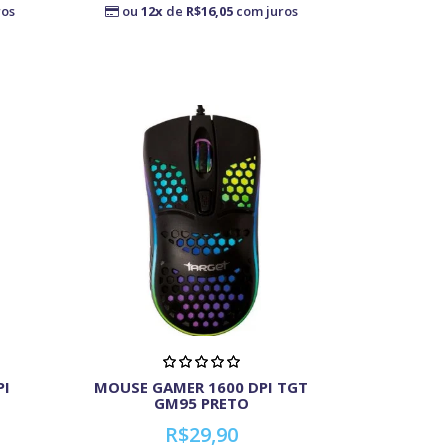
ros
ou
12x
de
R$16,05
com juros
PI
MOUSE GAMER 1600 DPI TGT
GM95 PRETO
R$29,90