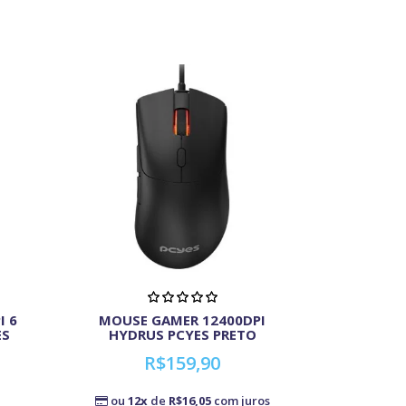
I 6
MOUSE GAMER 12400DPI
ES
HYDRUS PCYES PRETO
R$159,90
ou
12x
de
R$16,05
com juros