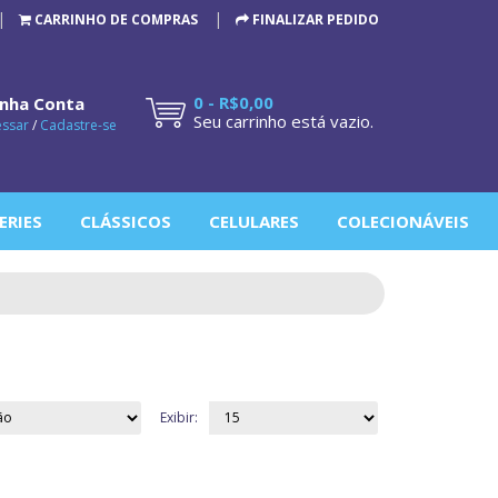
CARRINHO DE COMPRAS
FINALIZAR PEDIDO
0 - R$0,00
nha Conta
Seu carrinho está vazio.
essar
/
Cadastre-se
ERIES
CLÁSSICOS
CELULARES
COLECIONÁVEIS
Exibir: