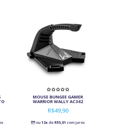
S
MOUSE BUNGEE GAMER
TO
WARRIOR WALLY AC342
R$49,90
os
ou
12x
de
R$5,01
com juros