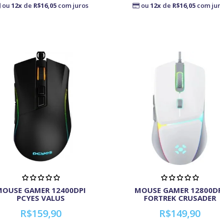
ou
12x
de
R$16,05
com juros
ou
12x
de
R$16,05
com ju
MOUSE GAMER 12400DPI
MOUSE GAMER 12800D
PCYES VALUS
FORTREK CRUSADER
R$159,90
R$149,90