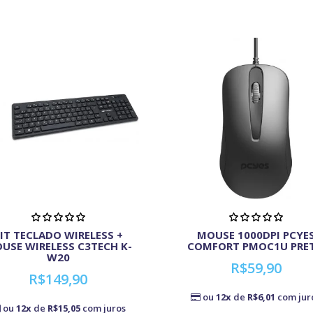
IT TECLADO WIRELESS +
MOUSE 1000DPI PCYE
USE WIRELESS C3TECH K-
COMFORT PMOC1U PRE
W20
R$59,90
R$149,90
ou
12x
de
R$6,01
com jur
ou
12x
de
R$15,05
com juros