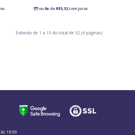
ros
ou
6x
de
R$5,52
com juros
Exibindo de 1 a 15 do total de 52 (4 páginas)
r
 às 19:00