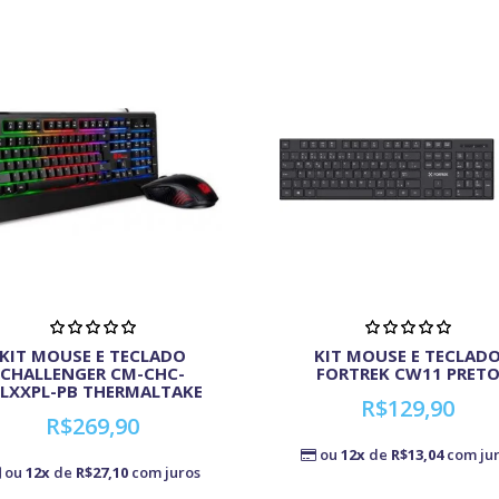
KIT MOUSE E TECLADO
KIT MOUSE E TECLAD
CHALLENGER CM-CHC-
FORTREK CW11 PRET
LXXPL-PB THERMALTAKE
R$129,90
R$269,90
ou
12x
de
R$13,04
com ju
ou
12x
de
R$27,10
com juros