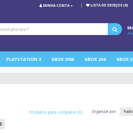
LISTA DE DESEJOS (0)
MINHA CONTA
Mi
Ac
PLAYSTATION 3
XBOX ONE
XBOX 360
XBOX S
E
Organizar por:
Produtos para comparar (0)