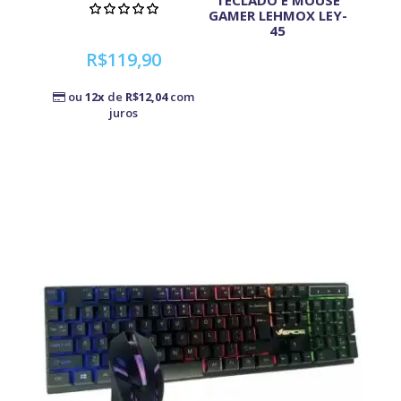
TECLADO E MOUSE
GAMER LEHMOX LEY-
45
R$119,90
ou
12x
de
R$12,04
com
juros