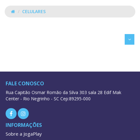
CELULARES
CELULARES
FALE CONOSCO
Rua Capitão Osmar Romão da Silva 303 sala 28 Edif Mak
Center - Rio Negrinho - SC Cep:89295-000
INFORMAÇÕES
Sobre a JogaPlay