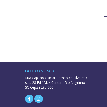
FALE CONOSCO
Rua Capitão Osmar Romão da Silva 303
sala 28 Edif Mak Center - Rio Negrinho -
SC Cep:89295-000