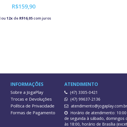
R$159,90
ou
12x
de
R$16,05
com juros
INFORMAÇÕES
ATENDIMENTO
Sobre a JogaPlay
(47) 3305-0421
Trocas e Devoluções
(47) 99637-2136
Política de Privacidade
atendimento@jogaplay.com.b
Formas de Pagamento
Horário de atendimento: 10:00
de segunda à sábado, domingos d
às 18:00, horário de Brasília (exce