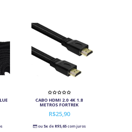
BLUE
CABO HDMI 2.0 4K 1.8
METROS FORTREK
R$25,90
os
ou
5x
de
R$5,65
com juros