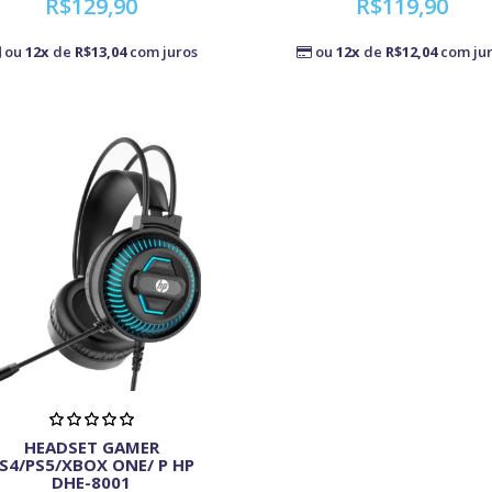
R$129,90
R$119,90
ou
12x
de
R$13,04
com juros
ou
12x
de
R$12,04
com ju
HEADSET GAMER
S4/PS5/XBOX ONE/ P HP
DHE-8001