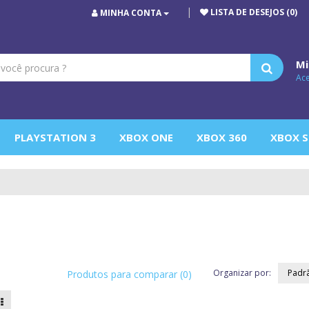
LISTA DE DESEJOS (0)
MINHA CONTA
Mi
Ac
PLAYSTATION 3
XBOX ONE
XBOX 360
XBOX S
ONE
Organizar por:
Produtos para comparar (0)