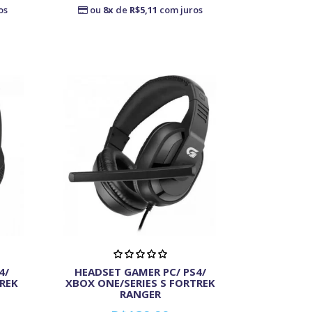
os
ou
8x
de
R$5,11
com juros
4/
HEADSET GAMER PC/ PS4/
TREK
XBOX ONE/SERIES S FORTREK
RANGER