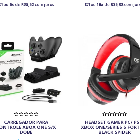
ou
6x
de
R$5,52
com juros
ou
10x
de
R$5,38
com jur
CARREGADOR PARA
HEADSET GAMER PC/ PS
ONTROLE XBOX ONE S/X
XBOX ONE/SERIES S FOR
DOBE
BLACK SPIDER