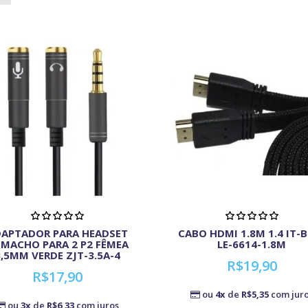
APTADOR PARA HEADSET
CABO HDMI 1.8M 1.4 IT-
 MACHO PARA 2 P2 FÊMEA
LE-6614-1.8M
3,5MM VERDE ZJT-3.5A-4
R$19,90
R$17,90
ou
4x
de
R$5,35
com jur
ou
3x
de
R$6,33
com juros