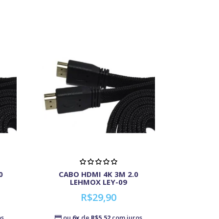
0
CABO HDMI 4K 3M 2.0
LEHMOX LEY-09
R$29,90
os
ou
6x
de
R$5,52
com juros