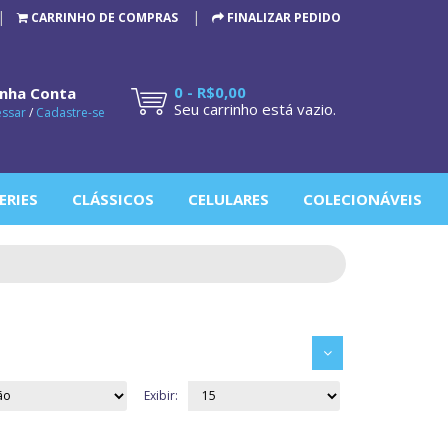
CARRINHO DE COMPRAS
FINALIZAR PEDIDO
0 - R$0,00
nha Conta
Seu carrinho está vazio.
essar
/
Cadastre-se
ERIES
CLÁSSICOS
CELULARES
COLECIONÁVEIS
Exibir: