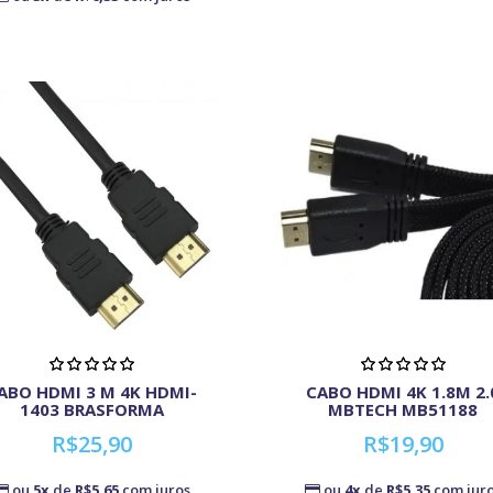
ABO HDMI 3 M 4K HDMI-
CABO HDMI 4K 1.8M 2.
1403 BRASFORMA
MBTECH MB51188
R$25,90
R$19,90
ou
5x
de
R$5,65
com juros
ou
4x
de
R$5,35
com jur