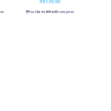
R$139,90
ros
ou
12x
de
R$14,05
com juros